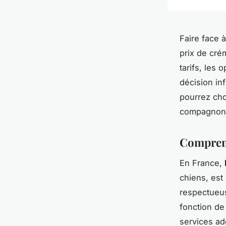
Faire face 
prix de cré
tarifs, les
décision in
pourrez cho
compagnon
Comprend
En France,
chiens, est
respectueus
fonction de 
services add