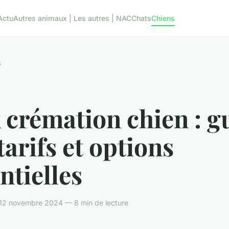
Actu
Autres animaux | Les autres | NAC
Chats
Chiens
s
 crémation chien : g
tarifs et options
ntielles
 12 novembre 2024 — 8 min de lecture