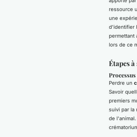
apporté par
ressource u
une expérie
d'identifier
permettant 
lors de ce 
Étapes à 
Processus 
Perdre un
c
Savoir quel
premiers mo
suivi par l
de l'animal.
crématorium