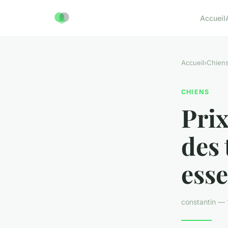
Accueil
Accueil
›
Chien
CHIENS
Prix
des 
esse
constantin —