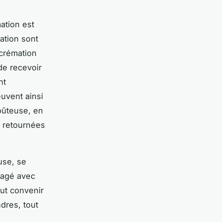
mation est
ation sont
 crémation
 de recevoir
nt
uvent ainsi
oûteuse, en
s retournées
use, se
rtagé avec
eut convenir
dres, tout