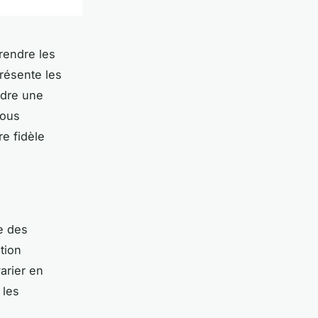
rendre les
résente les
ndre une
vous
re fidèle
e des
tion
arier en
 les