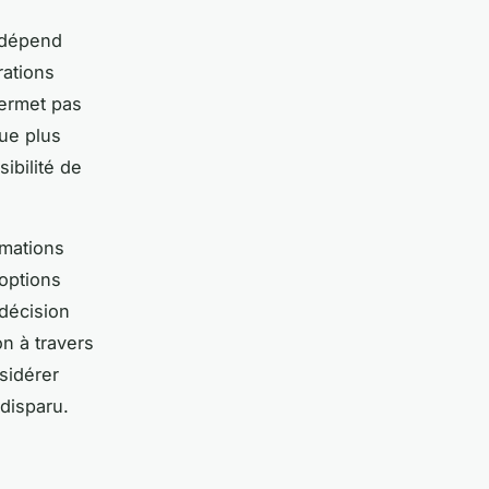
dépend
rations
permet pas
que plus
sibilité de
rmations
 options
décision
on à travers
nsidérer
disparu.