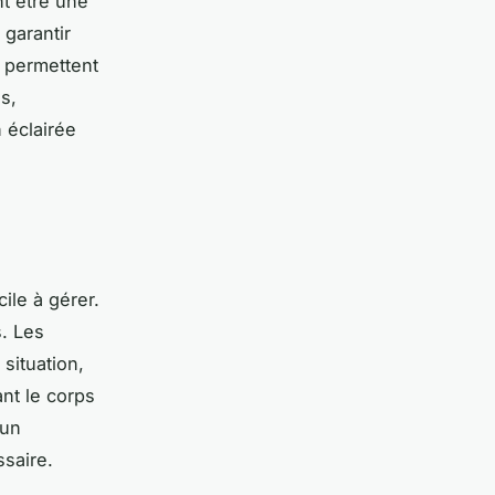
nt être une
 garantir
 permettent
es,
 éclairée
ile à gérer.
s. Les
situation,
nt le corps
 un
saire.