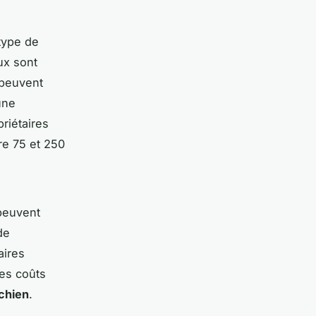
type de
ux sont
 peuvent
une
priétaires
re 75 et 250
peuvent
de
aires
Ces coûts
chien
.