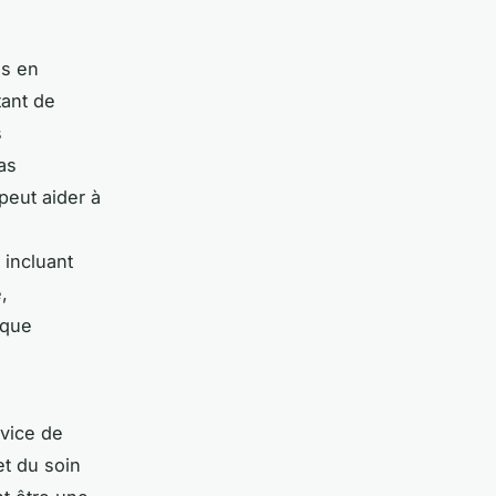
is en
tant de
s
as
peut aider à
 incluant
,
aque
rvice de
et du soin