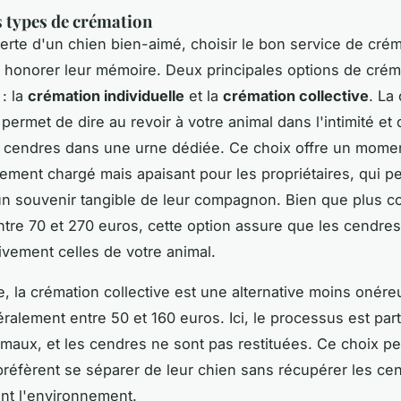
s types de crémation
perte d'un
chien bien-aimé
, choisir le bon service de cré
r honorer leur mémoire. Deux principales options de crém
 : la
crémation individuelle
et la
crémation collective
. La
 permet de dire au revoir à votre animal dans l'intimité et
 cendres dans une urne dédiée. Ce choix offre un mome
ement chargé mais apaisant pour les propriétaires, qui pe
n souvenir tangible de leur compagnon. Bien que plus c
re 70 et 270 euros, cette option assure que les cendre
ivement celles de votre animal.
, la crémation collective est une alternative moins onére
éralement entre 50 et 160 euros. Ici, le processus est pa
imaux, et les cendres ne sont pas restituées. Ce choix p
préfèrent se séparer de leur chien sans récupérer les cen
nt l'environnement.